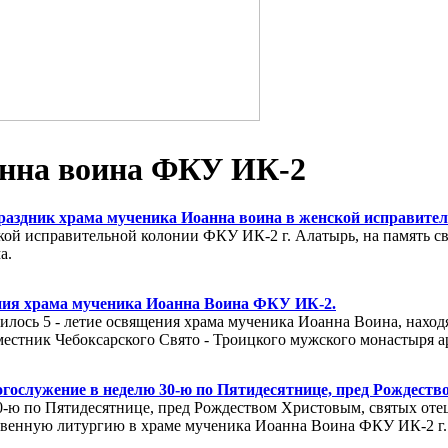
анна воина.
ИК-2
нна воина ФКУ ИК-2
аздник храма мученика Иоанна воина в женской исправите
нской исправительной колонии ФКУ ИК-2 г. Алатырь, на память 
а.
ния храма мученика Иоанна Воина ФКУ ИК-2.
нилось 5 - летие освящения храма мученика Иоанна Воина, нахо
естник Чебоксарского Свято - Троицкого мужского монастыря 
огослужение в неделю 30-ю по Пятидесятнице, пред Рождеств
 30-ю по Пятидесятнице, пред Рождеством Христовым, святых о
венную литургию в храме мученика Иоанна Воина ФКУ ИК-2 г.