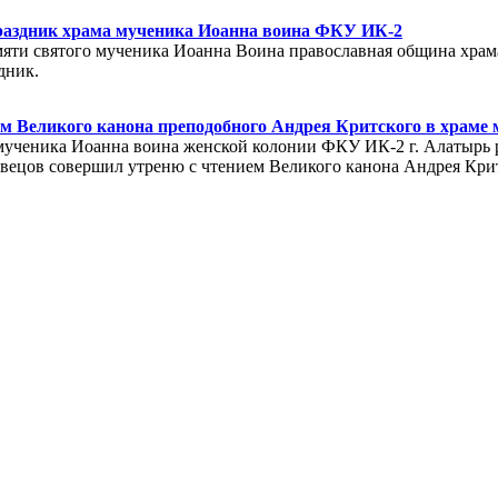
аздник храма мученика Иоанна воина ФКУ ИК-2
 памяти святого мученика Иоанна Воина православная община хр
дник.
ем Великого канона преподобного Андрея Критского в храме
е мученика Иоанна воина женской колонии ФКУ ИК-2 г. Алатыр
ецов совершил утреню с чтением Великого канона Андрея Крит