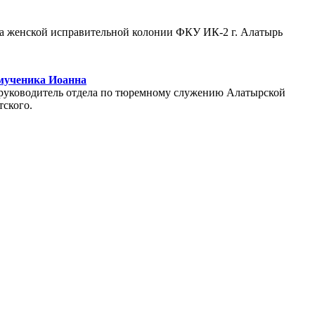
ама женской исправительной колонии ФКУ ИК-2 г. Алатырь
 мученика Иоанна
ь руководитель отдела по тюремному служению Алатырской
ского.