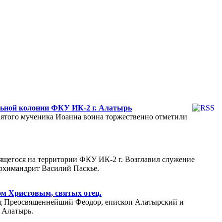
льной колонии ФКУ ИК-2 г. Алатырь
святого мученика Иоанна воина торжественно отметили
дящегося на территории ФКУ ИК-2 г. Возглавил служение
архимандрит Василий Паскье.
ом Христовым, святых отец.
тец Преосвященнейший Феодор, епископ Алатырский и
 Алатырь.