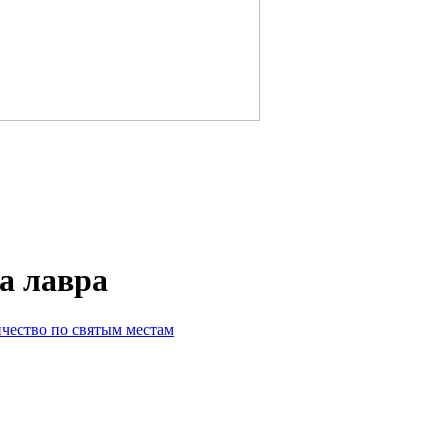
анна воина.
ИК-2
а лавра
чество по святым местам